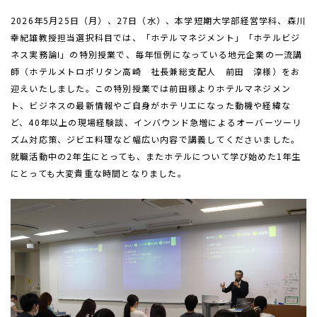
2026年
5
月
25
日（月）、
27
日（水）、本学短期大学部経営学科、森川
幸紀雄教授担当選択科目では、「ホテルマネジメント」「ホテルビジ
ネス実務論Ⅰ」の特別授業で、毎年恒例になっている地元企業の一流講
師（ホテルメトロポリタン高崎 社長兼総支配人 前田 淳様）をお
迎えいたしました。この特別授業では前田様よりホテルマネジメン
ト、ビジネスの最新情報やご自身がホテリエになった動機や経緯な
ど、
40
年以上の現場経験談、インバウンド急増によるオーバーツーリ
ズム対応策、ジビエ料理など幅広い内容で講義してくださいました。
就職活動中の
2
年生にとっても、またホテルについて学び始めた
1
年生
にとっても大変貴重な時間となりました。