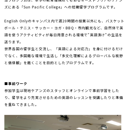
ズにある「
Sun Pacific College
」への短期留学プログラムです。
English Only
のキャンパス内で週
20
時間の授業以外にも、バスケット
ボール・テニス・サッカー・ヨガ・
BBQ
・市内観光など、自然体で英
語を使うアクティビティが毎日用意される環境で"英語漬け"の生活を
送ります。
世界各国の留学生と交流し、「英語による対応力」を身に付けるだけ
でなく、多国籍な環境で生活し「多文化理解によるグローバルな視野
と価値観」を磨くことを目的としたプログラムです。
■事前ワーク
参加学生は現地ケアンズのスタッフとオンラインで事前学習をした
り、留学をより充実させるための英語のレッスンを受講したりと準備
を重ねてきました。