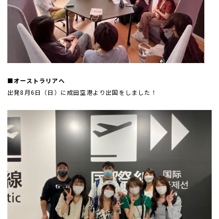
■オーストラリアへ
出発
8
月
6
日（日）に成田空港より出国をしました！