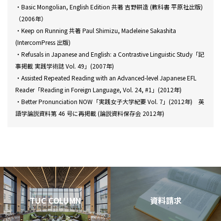
・Basic Mongolian, English Edition 共著 吉野耕造 (教科書 平原社出版)
（2006年）
・Keep on Running 共著 Paul Shimizu, Madeleine Sakashita
(IntercomPress 出版)
・Refusals in Japanese and English: a Contrastive Linguistic Study「記
事掲載 実践学術誌 Vol. 49」(2007年)
・Assisted Repeated Reading with an Advanced-level Japanese EFL
Reader「Reading in Foreign Language, Vol. 24, #1」(2012年)
・Better Pronunciation NOW「実践女子大学紀要 Vol. 7」(2012年) 英
語学論説資料第 46 号に再掲載 (論説資料保存会 2012年)
TUC COLUMN
資料請求