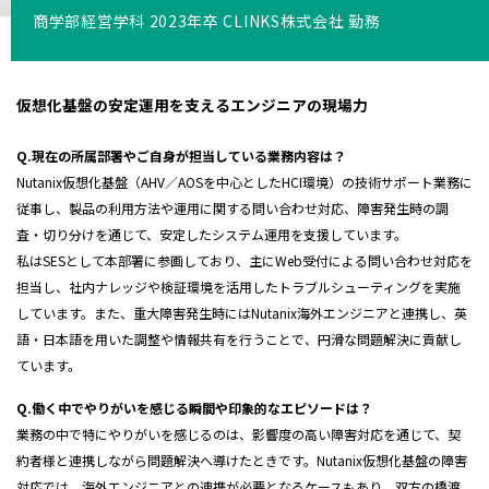
商学部経営学科 2023年卒 CLINKS株式会社 勤務
仮想化基盤の安定運用を支えるエンジニアの現場力
Q.現在の所属部署やご自身が担当している業務内容は？
Nutanix仮想化基盤（
AHV
／
AOS
を中心とした
HCI
環境）の技術サポート業務に
従事し、製品の利用方法や運用に関する問い合わせ対応、障害発生時の調
査・切り分けを通じて、安定したシステム運用を支援しています。
私は
SES
として本部署に参画しており、主に
Web
受付による問い合わせ対応を
担当し、社内ナレッジや検証環境を活用したトラブルシューティングを実施
しています。また、重大障害発生時には
Nutanix
海外エンジニアと連携し、英
語・日本語を用いた調整や情報共有を行うことで、円滑な問題解決に貢献し
ています。
Q.働く中でやりがいを感じる瞬間や印象的なエピソードは？
業務の中で特にやりがいを感じるのは、影響度の高い障害対応を通じて、契
約者様と連携しながら問題解決へ導けたときです。
Nutanix
仮想化基盤の障害
対応では、海外エンジニアとの連携が必要となるケースもあり、双方の橋渡