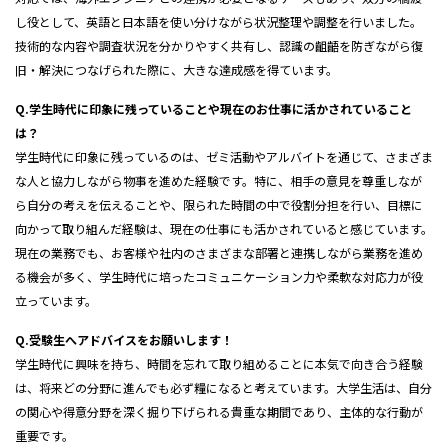
し役として、英語と日本語を使い分けながら状況整理や調整を行いました。
技術的な内容や調査状況を分かりやすく共有し、認識の齟齬を防ぎながら復
旧・解決につなげられた際に、大きな達成感を得ています。
Q.学生時代に印象に残っていることや現在のお仕事に活かされていること
は？
学生時代に印象に残っているのは、ゼミ活動やアルバイトを通じて、さまざま
な人と協力しながら物事を進めた経験です。特に、相手の意見を尊重しなが
ら自分の考えを伝えることや、限られた時間の中で役割分担を行い、目標に
向かって取り組んだ経験は、現在の仕事にも活かされていると感じています。
現在の業務でも、お客様や社内のさまざまな部署と連携しながら業務を進め
る機会が多く、学生時代に培ったコミュニケーション力や柔軟な対応力が役
立っています。
Q.受験生へアドバイスをお願いします！
学生時代に興味を持ち、時間を忘れて取り組めることに本気で向き合う経験
は、将来どの分野に進んでも必ず糧になると考えています。大学生活は、自分
の関心や得意分野を深く掘り下げられる貴重な期間であり、主体的な行動が
重要です。